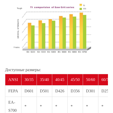
Доступные размеры:
ANSI
30/35
35/40
40/45
45/50
50/60
60/70
FEPA
D601
D501
D426
D356
D301
D251
EA-
*
*
*
*
*
*
S700