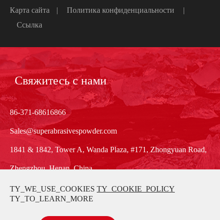
Карта сайта
|
Политика конфиденциальности
|
Ссылка
Свяжитесь с нами
86-371-68616866
Sales@superabrasivespowder.com
1841 & 1842, Tower A, Wanda Plaza, #171, Zhongyuan Road,
Zhengzhou, Henan, China
TY_WE_USE_COOKIES
TY_COOKIE_POLICY
TY_TO_LEARN_MORE