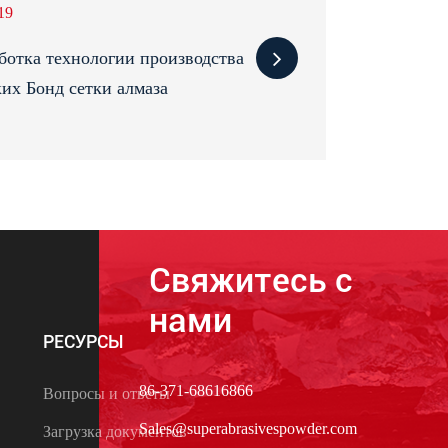
19
ботка технологии производства
их Бонд сетки алмаза
Свяжитесь с
нами
РЕСУРСЫ
86-371-68616866
Вопросы и ответы
Sales@superabrasivespowder.com
Загрузка документов