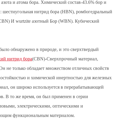
 азота и атома бора. Химический состав-43.6% бор и
и: шестиугольная нитрид бора (HBN), ромбогедральный
CBN) И wurtzite азотный Бор (WBN). Кубический
 было обнаружено в природе, и это сверхтвердый
ий нитрид бора
(CBN)-Сверхпрочный материал,
 Он не только обладает множеством отличных свойств
рмостойкостью и химической инертностью для железных
риал, он широко используется в перерабатывающей
. В то же время, он был применен в серии
ловыми, электрическими, оптическими и
ающим функциональным материалом.