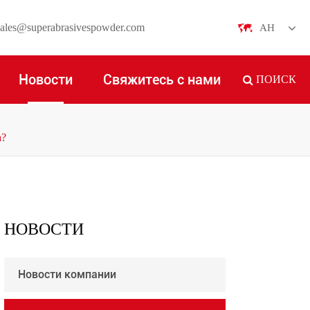
ales@superabrasivespowder.com
АН
English
Новости
Свяжитесь с нами
ПОИСК
日本語
한국어
а?
français
Deutsch
Español
НОВОСТИ
italiano
Новости компании
русский