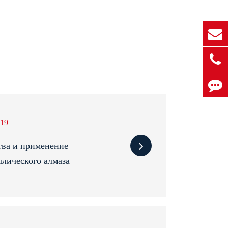
19
ва и применение
лического алмаза